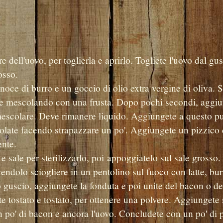
e dell'uovo, per toglierla e aprirlo. Togliete l'uovo dal gu
osso.
oce di burro e un goccio di olio extra vergine di oliva. S
nte mescolando con una frusta. Dopo pochi secondi, aggi
mescolare. Deve rimanere liquido. Aggiungete a questo pu
olate facendo strapazzare un po'. Aggiungete un pizzico d
ente.
 e sale per sterilizzarlo, poi appoggiatelo sul sale grosso.
endolo sciogliere in un pentolino sul fuoco con latte, bur
uo guscio, aggiungete la fonduta e poi unite del bacon o de
 tostato e tostato, per ottenere una polvere. Aggiungete
un po' di bacon e ancora l'uovo. Concludete con un po' di 