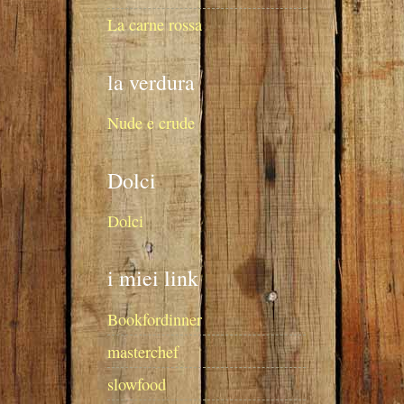
La carne rossa
la verdura
Nude e crude
Dolci
Dolci
i miei link
Bookfordinner
masterchef
slowfood