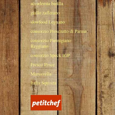
accademia barilla
giallo zafferano
slowfood Legnano
consorzio Prosciutto di Parma
consorzio Parmigiano
Reggiano
consorzio Speck IGP
Fresco Pesce
Maruzzella
Italia Squisita