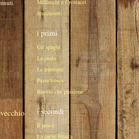
Molluschi e Crostacei
minuti.
Stuzzicanti
i primi
Gli spaghi
La pasta
Le minestre
Pasta fresca
Risotto che passione
i secondi
 vecchio
Il pesce
La carne bianca