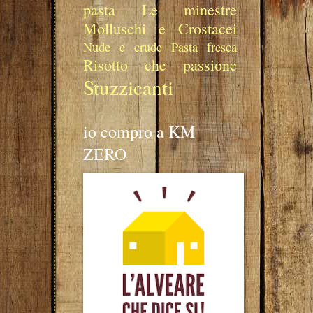
pasta
Le minestre
Molluschi e Crostacei
Nude e crude
Pasta fresca
Risotto che passione
Stuzzicanti
io compro a KM
ZERO