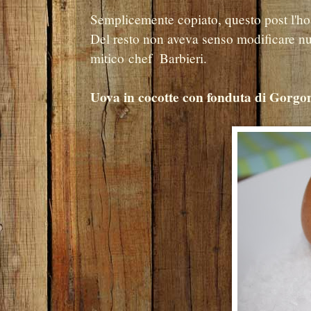
Semplicemente copiato, questo post l'ho 
Del resto non aveva senso modificare null
mitico chef Barbieri.
U
ova in cocotte con fonduta di Gorgo