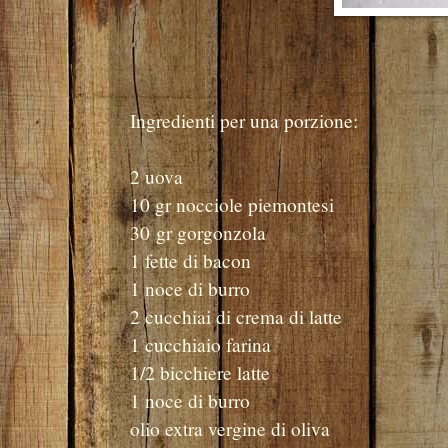
Ingredienti per una porzione:
2 uova
10 gr nocciole piemontesi
30 gr gorgonzola
1 fette di bacon
1 noce di burro
2 cucchiai di crema di latte
1 cucchiaio farina
1/2 bicchiere latte
1 noce di burro
olio extra vergine di oliva