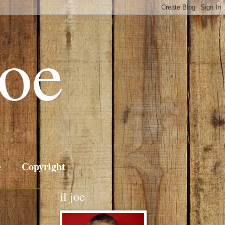
Joe
e
Copyright
il joe