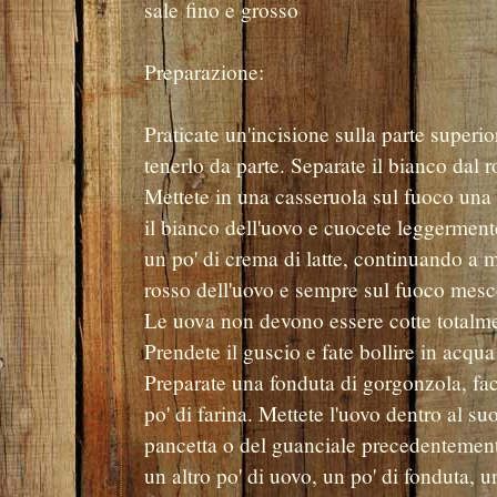
sale fino e grosso
Preparazione:
Praticate un'incisione sulla parte superior
tenerlo da parte. Separate il bianco dal r
Mettete in una casseruola sul fuoco una n
il bianco dell'uovo e cuocete leggerme
un po' di crema di latte, continuando a 
rosso dell'uovo e sempre sul fuoco mesc
Le uova non devono essere cotte totalm
Prendete il guscio e fate bollire in acqua
Preparate una fonduta di gorgonzola, fac
po' di farina. Mettete l'uovo dentro al s
pancetta o del guanciale precedentemente
un altro po' di uovo, un po' di fonduta, 