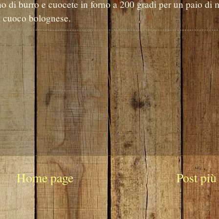
ino di burro e cuocete in forno a 200 gradi per un paio di 
il cuoco bolognese.
Home page
Post più