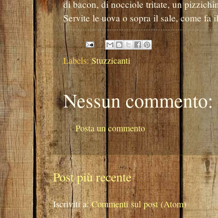
di bacon, di nocciole tritate, un pizzich
Servite le uova o sopra il sale, come fa 
Labels:
Stuzzicanti
Nessun commento:
Posta un commento
Post più recente
Iscriviti a:
Commenti sul post (Atom)