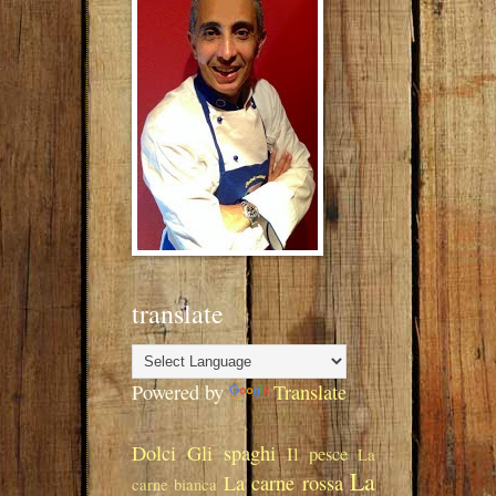
l
translate
Powered by
Translate
Dolci
Gli spaghi
Il pesce
La
La
La carne rossa
carne bianca