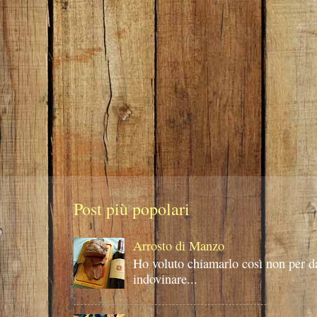
Post più popolari
Arrosto di Manzo
Ho voluto chiamarlo così non per d
indovinare...