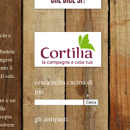
.
scio e
battete
ungere
nto il
i sale.
cerca nella cucina di
joe
ro e un
lla
 sopra
gli antipasti
polvere