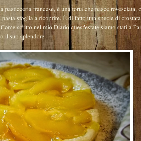
ella pasticceria francese, è una torta che nasce rovesciata,
 pasta sfoglia a ricoprire. È di fatto una specie di crostata
Come scritto nel mio Diario quest'estate siamo stati a Par
to il suo splendore.