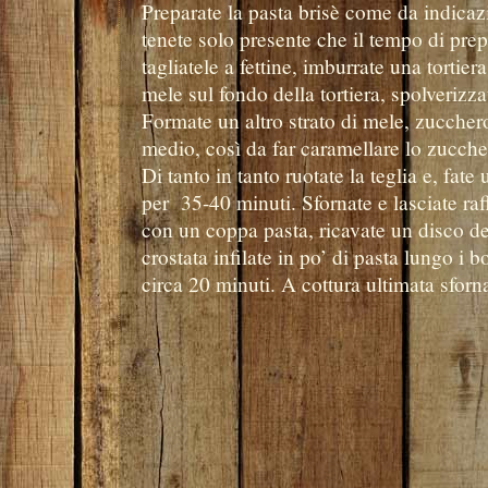
Preparate la pasta brisè come da indicazi
tenete solo presente che il tempo di prep
tagliatele a fettine, imburrate una tortie
mele sul fondo della tortiera, spolverizz
Formate un altro strato di mele, zucchero
medio, così da far caramellare lo zucche
Di tanto in tanto ruotate la teglia e, fa
per 35-40 minuti. Sfornate e lasciate raf
con un coppa pasta, ricavate un disco del
crostata infilate in po’ di pasta lungo i 
circa 20 minuti. A cottura ultimata sforna