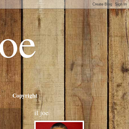
Joe
e
Copyright
il joe