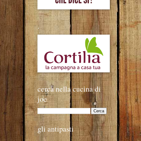
.
cerca nella cucina di
joe
gli antipasti