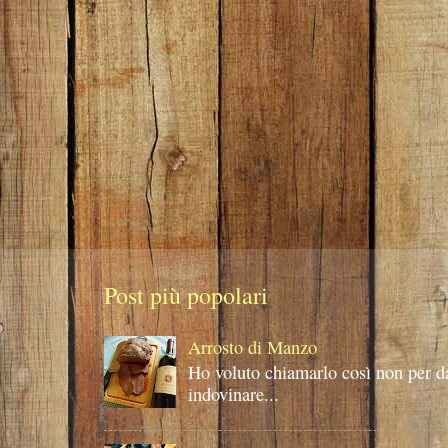
Post più popolari
Arrosto di Manzo
Ho voluto chiamarlo così non per d
indovinare...