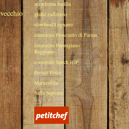
accademia barilla
 vecchio
giallo zafferano
slowfood Legnano
consorzio Prosciutto di Parma
consorzio Parmigiano
Reggiano
consorzio Speck IGP
Fresco Pesce
Maruzzella
Italia Squisita