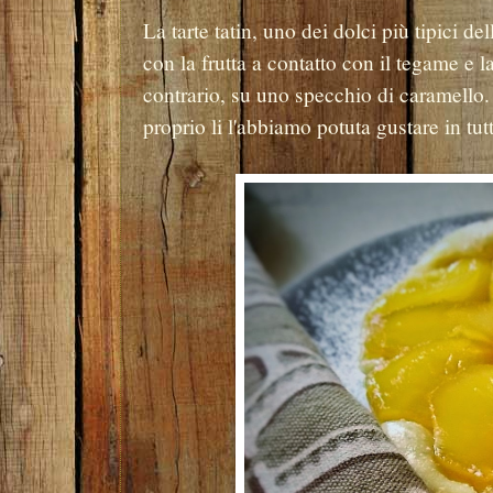
La tarte tatin, uno dei dolci più tipici d
con la frutta a contatto con il tegame e la
contrario, su uno specchio di caramello. 
proprio li l'abbiamo potuta gustare in tut