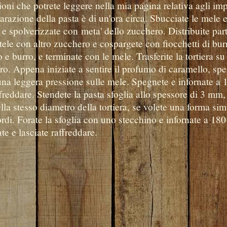
oni che potrete leggere nella mia pagina relativa agli imp
arazione della pasta è di un'ora circa. Sbucciate le mele 
ra e spolverizzate con meta' dello zucchero. Distribuite par
atele con altro zucchero e cospargete con fiocchetti di bur
 e burro, e terminate con le mele. Trasferite la tortiera s
ro. Appena iniziate a sentire il profumo di caramello, sp
te una leggera pressione sulle mele. Spegnete e infornate a
freddare. Stendete la pasta sfoglia allo spessore di 3 mm,
la stesso diametro della tortiera, se volete una forma sim
bordi. Forate la sfoglia con uno stecchino e infornate a 180
te e lasciate raffreddare.