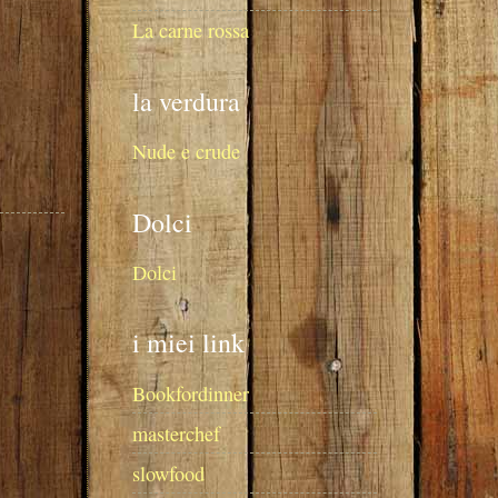
La carne rossa
la verdura
Nude e crude
Dolci
Dolci
i miei link
Bookfordinner
masterchef
slowfood