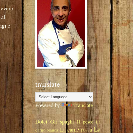
 ovvero
 al
igi e
translate
Powered by
Translate
Dolci
Gli spaghi
Il pesce
La
La
La carne rossa
carne bianca