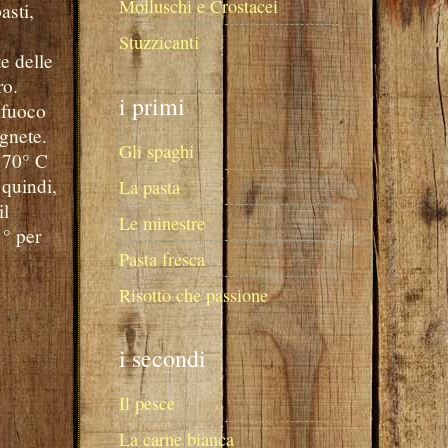
Molluschi e Crostacei
asti,
e
Stuzzicanti
te delle
ro.
i primi
u fuoco
egnete.
Gli spaghi
 170° C
 quindi,
La pasta
il
Le minestre
 ° per
Pasta fresca
Risotto che passione
i secondi
Il pesce
La carne bianca