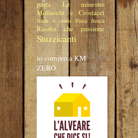
pasta
Le minestre
Molluschi e Crostacei
Nude e crude
Pasta fresca
Risotto che passione
Stuzzicanti
io compro a KM
ZERO